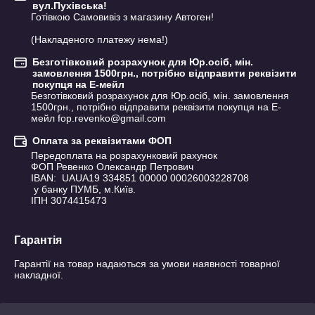
вул.Пухівська!
Готівкою Самовивіз з магазину Автоген!

(Накладеного платежу нема!)
Безготівковий розрахунок для Юр.осіб, мін.
замовлення 1500грн., потрібно відправити реквізити
покупця на Е-мейл
Безготівковий розрахунок для Юр.осіб, мін. замовлення 
1500грн., потрібно відправити реквізити покупця на Е-
мейл fop.revenko@gmail.com
Оплата за реквізитами ФОП
Передоплата на розрахунковий рахунок 

ФОП Ревенко Олександр Петрович

IBAN:  UAUA19 334851 00000 00026003228708

 у банку ПУМБ, м.Київ.

ІПН 3074415473
Гарантія
Гарантії на товар надаються за умови наявності товарної 
накладної.