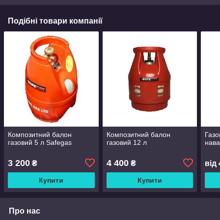
Подібні товари компанії
Композитний балон
Композитний балон
Газо
газовий 5 л Safegas
газовий 12 л
нава
3 200
4 400
₴
₴
від
Купити
Купити
Про нас