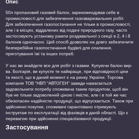
Опис
50л пропановий газовий балон, зарекомендував себе в
промисловості для забезпечення газозварювальних робіт.
Для забезпечення газопостачання не тільки в промисловості,
але і в місцях, віддалених від подачі природного газу, часто
застосовують установку рампи роздавальної з секції в 2, 4 і 8
балонів одночасно. Цей спосіб дозволяє на довго забезпечити
безперебійне газопостачання будівлі для опалення,
приготування їжі та інших потреб.
У нас ви знайдете все для робіт з газами. Купуючи балон вир-
ва. Болгарія, ви купуєте те найкраще, при відповідності ціни
та якості, що в даний момент є на ринку України. Торгова
компанія ТОВ "НВП "АВТОГЕН" завжди намагається
задовольнити потребу споживача таким продуктом, щоб він
був не тільки задоволений ціною і якістю, але і в той же час
обезопасен надійністю продукції, що відпускається. Також при
здійсненні покупки, споживачі гарантовано отримують
інструктаж по експлуатації від фахівців в даній області. Що є
перевагою при здійсненні спеціалізованої продукції.
Застосування