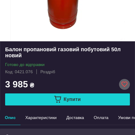
Балон пропановий газовий побутовий 50л
новий
Готово до відправки
Код: 0421.076
Роздріб
3 985
₴
Купити
Опис
Характеристики
Доставка
Оплата
Умови п