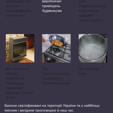
приміщень (на
виробничих
плит,
фермах,
приміщень
водонагрівальни
птахофабриках,
будівництва
х колонок в
в теплицях)
харчовій
промисловості
Для сезонного
При
Для підігріву
обігріву
приготуванні їжі
води
віддалених
в домашніх і
приміщень —
польових умовах
приватних
будинків, готелів,
ферм
Балони сертифіковані на території України та є найбільш
якісним і вигідним пропозицією в наш час.