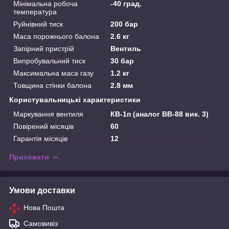
Мінімальна робоча
-40 град.
температура
Руйнівний тиск
200 бар
Маса порожнього балона
2.6 кг
Запірний пристрій
Вентиль
Випробувальний тиск
30 бар
Максимальна маса газу
1.2 кг
Товщина стінки балона
2.8 мм
Користувальницькі характеристики
Маркування вентиля
КВ-1п (аналог ВВ-88 вик. 3)
Повірений місяців
60
Гарантія місяців
12
Приховати
Умови доставки
Нова Пошта
Самовивіз