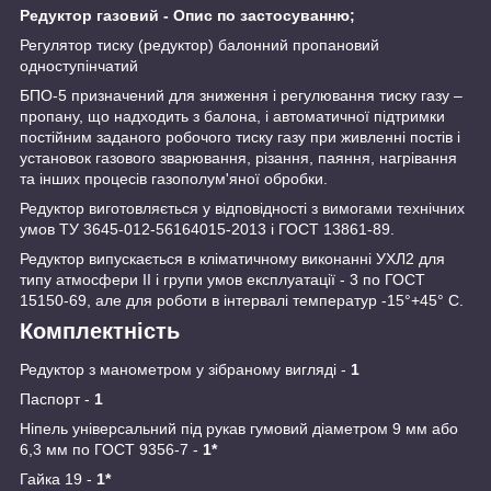
Редуктор газовий - Опис по застосуванню;
Регулятор тиску (редуктор) балонний пропановий
одноступінчатий
БПО-5 призначений для зниження і регулювання тиску газу –
пропану, що надходить з балона, і автоматичної підтримки
постійним заданого робочого тиску газу при живленні постів і
установок газового зварювання, різання, паяння, нагрівання
та інших процесів газополум'яної обробки.
Редуктор виготовляється у відповідності з вимогами технічних
умов ТУ 3645-012-56164015-2013 і ГОСТ 13861-89.
Редуктор випускається в кліматичному виконанні УХЛ2 для
типу атмосфери II і групи умов експлуатації - 3 по ГОСТ
15150-69, але для роботи в інтервалі температур -15°+45° С.
Комплектність
Редуктор з манометром у зібраному вигляді -
1
Паспорт -
1
Ніпель універсальний під рукав гумовий діаметром 9 мм або
6,3 мм по ГОСТ 9356-7 -
1*
Гайка 19 -
1*