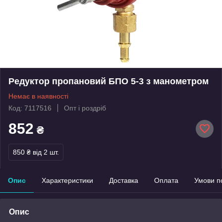
Редуктор пропановий БПО 5-3 з манометром
Немає в наявності
Код: 7117516
Опт і роздріб
852
₴
850 ₴
від 2 шт.
Опис
Характеристики
Доставка
Оплата
Умови п
Опис