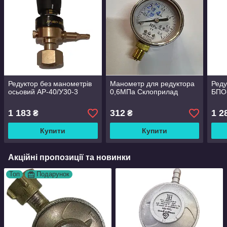
Редуктор без манометрів
Манометр для редуктора
Реду
осьовий АР-40/У30-3
0,6МПа Склоприлад
БПО
1 183
312
1 2
₴
₴
Купити
Купити
Акційні пропозиції та новинки
Топ
Подарунок