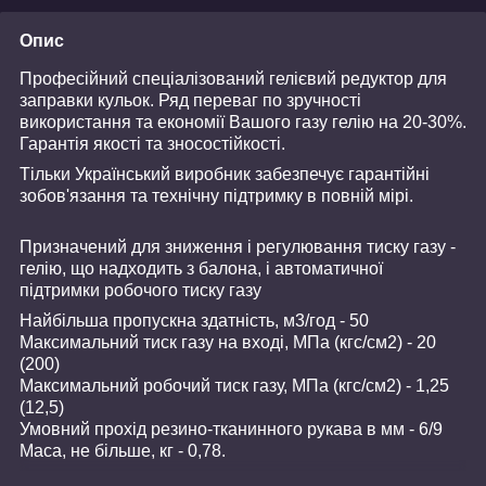
Опис
Професійний спеціалізований гелієвий редуктор для
заправки кульок. Ряд переваг по зручності
використання та економії Вашого газу гелію на 20-30%.
Гарантія якості та зносостійкості.
Тільки Український виробник забезпечує гарантійні
зобов'язання та технічну підтримку в повній мірі.
Призначений для зниження і регулювання тиску газу -
гелію, що надходить з балона, і автоматичної
підтримки робочого тиску газу
Найбільша пропускна здатність, м
3
/год - 50
Максимальний тиск газу на вході, МПа (кгс/см
2
) - 20
(200)
Максимальний робочий тиск газу, МПа (кгс/см
2
) - 1,25
(12,5)
Умовний прохід резино-тканинного рукава в мм - 6/9
Маса, не більше, кг - 0,78.