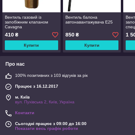
Вентиль газовий із
Вентиль балона
Вент
запобіжним клапаном
автонавантажувача E25
запо
Cavagna
спец
410
850
1 5
₴
₴
Купити
Купити
Про нас
100% позитивних з 103 відгуків за рік
Працює з 16.12.2017
м. Київ
вул. Пухівська 2, Київ, Україна
Контакти
Сьогодні працює з 09:00 до 16:00
Показати весь графік роботи