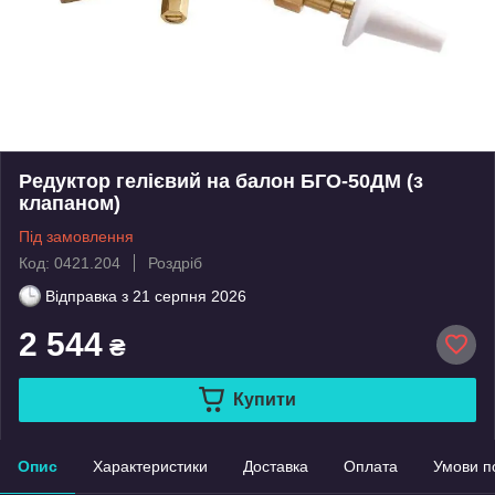
Редуктор гелієвий на балон БГО-50ДМ (з
клапаном)
Під замовлення
Код: 0421.204
Роздріб
Відправка з
21 серпня 2026
2 544
₴
Купити
Опис
Характеристики
Доставка
Оплата
Умови п