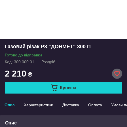
Газовий різак Р3 "ДОНМЕТ" 300 П
Готово до відправки
Код: 300.000.01
Роздріб
2 210
₴
Купити
Опис
Характеристики
Доставка
Оплата
Умови п
Опис