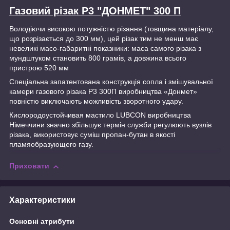
Газовий різак Р3 "ДОНМЕТ" 300 П
Володіючи високою потужністю різання (товщина матеріалу,
що розрізається до 300 мм), цей різак тим не менш має
невеликі масо-габаритні показники: маса самого різака з
мундштуком становить 800 грамів, а довжина всього
пристрою 520 мм
Спеціальна запатентована конструкція сопла і змішувальної
камери газового різака Р3 300П виробництва «Донмет»
повністю виключають можливість зворотного удару.
Кислородоустойчивая мастило LUBCON виробництва
Німеччини значно збільшує термін служби регулюють вузлів
різака, використовує суміш пропан-бутан в якості
пламяобразующего газу.
Приховати
Характеристики
Основні атрибути