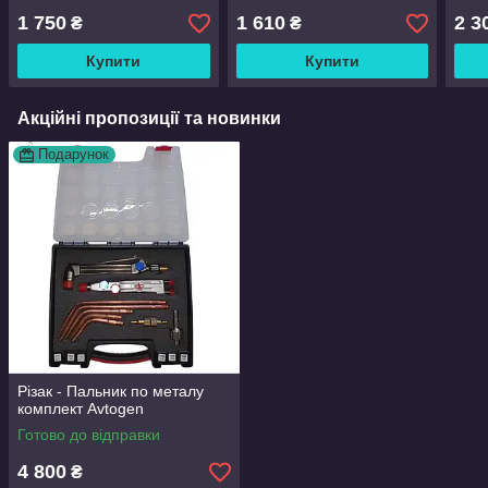
1 750
1 610
2 3
₴
₴
Купити
Купити
Акційні пропозиції та новинки
Подарунок
Різак - Пальник по металу
комплект Avtogen
Готово до відправки
4 800
₴