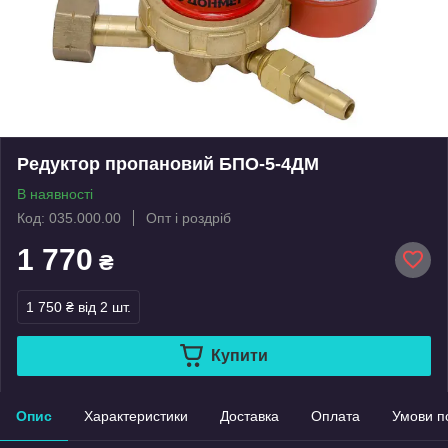
Редуктор пропановий БПО-5-4ДМ
В наявності
Код: 035.000.00
Опт і роздріб
1 770
₴
1 750 ₴
від 2 шт.
Купити
Опис
Характеристики
Доставка
Оплата
Умови п