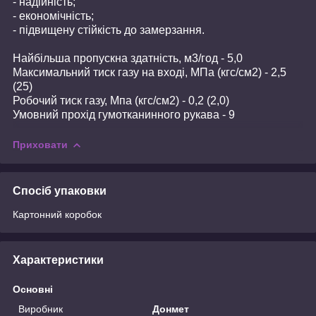
- надійність;
- економічність;
- підвищену стійкість до замерзання.
Найбільша пропускна здатність, м
3
/год - 5,0
Максимальний тиск газу на вході, МПа (кгс/см
2
) - 2,5
(25)
Робочий тиск газу, Мпа (кгс/см
2
) - 0,2 (2,0)
Умовний прохід гумотканинного рукава - 9
Приховати
Спосіб упаковки
Картонний коробок
Характеристики
Основні
Виробник
Донмет