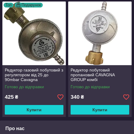
Топ
Подарунок
Редуктор газовий побутовий з
Редуктор побутовий
регулятором від 25 до
пропановий CAVAGNA
90mbar Cavagna
GROUP комбі
Готово до відправки
Готово до відправки
425
340
₴
₴
Купити
Купити
Про нас