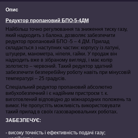
Опис
Редуктор пропановий БПО-5-4ДМ
Найбільш точно регулювання та зниження тиску газу,
який надходить з балона, дозволяє забезпечити
редуктор пропановий БПО -5 – 4 ДМ. Прилад
складається з наступних частин: корпусу із латуні,
штуцери, манометра, ніпеля, гайки. У продаж він
надходить вже в зібраному вигляді, і має колір
золотисто – червоний. Такий редуктор здатний
забезпечити безперебійну роботу навіть при мінусовій
температурі – 25 градусів.
Спеціальний редуктор пропановий абсолютно
вибухобезпечний і є надійним пристроєм т. к.
виготовлений відповідно до міжнародних положень та
вимог. Не пропустіть можливість використовувати
такий прилад в своїх газозварювальних роботах.
ЗАБЕЗПЕЧУЄ:
- високу точність і ефективність подачі газу;