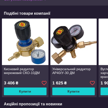
Подібні товари компанії
Кисневий редуктор
Універсальний редуктор
Вугл
мережевий СКО-10ДМ
АР40/У-30 ДМ
харч
кран
3 406
1 625
1 9
₴
₴
Купити
Купити
Акційні пропозиції та новинки