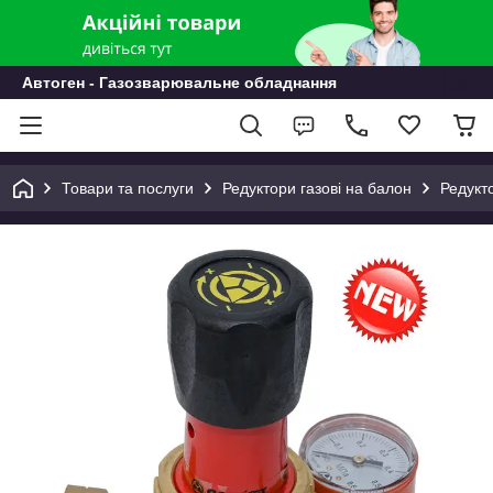
Автоген - Газозварювальне обладнання
Товари та послуги
Редуктори газові на балон
Редукто