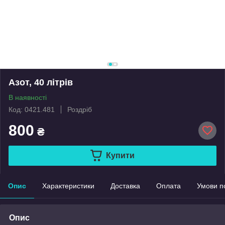
Азот, 40 літрів
В наявності
Код: 0421.481
Роздріб
800
₴
Купити
Опис
Характеристики
Доставка
Оплата
Умови п
Опис