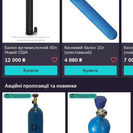
Балон вуглекислотний 40л
Кисневий балон 10л
Кисн
Новий США
(атестований)
(пов
12 000
4 880
7 0
₴
₴
Купити
Купити
Акційні пропозиції та новинки
Подарунок
Подарунок