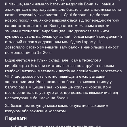
й пізніше, мали чимало істотних недоліків Вони як і раніше
знаходяться в користуванні, але багато знають наскільки вони
важкі і незручні у використанні. Дані балони - це балони
нового покоління, якісно відрізняються від попередніх легким
вагою та компактністю. Все це стало можливим завдяки
змінам у технології виробництва, що дозволяє замінити
вуглецеву сталь на більш сучасний і більш міцний спеціальний
сталевий сплав з додаванням молібдену і хрому. Це
дозволило істотно зменшити вагу балонів найбільшої ємності
не менше ніж на 15-20 кг.
Відрізняється не тільки склад, але і сама технологія
виробництва. Балони виготовляються не з труб, а шляхом
глибокої витяжки металевих листів на спеціальних верстатах з
ЧПУ, що дозволяють істотно підвищити експлуатаційні
характеристики. Нове покоління балонів високого тиску у
багато разів міцніше і значно менше схильні корозії. Крім
цього вони мають увігнуте дно, що дозволяє відмовитися від
насаджування башмака на балон.
За бажанням покупця може комплектуватися захисним
кожухом або захисним ковпаком.
Переваги
Більш низький вага балонів в порівнянні з