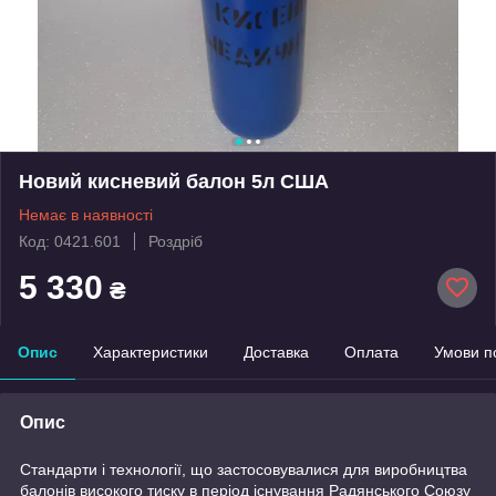
Новий кисневий балон 5л США
Немає в наявності
Код: 0421.601
Роздріб
5 330
₴
Опис
Характеристики
Доставка
Оплата
Умови п
Опис
Стандарти і технології, що застосовувалися для виробництва
балонів високого тиску в період існування Радянського Союзу