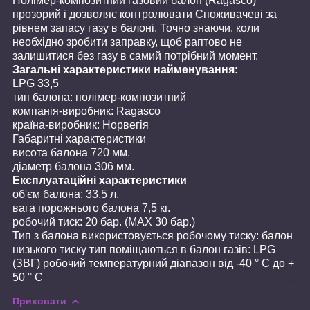
Полімер-композитний газовий балон (Ragasco)
прозорий і дозволяє контролювати Споживачеві за
рівнем запасу газу в балоні. Точно знаючи, коли
необхідно зробити заправку, щоб раптово не
залишитися без газу в самий потрібний момент.
Загальні характеристики найменування:
LPG 33,5
тип балона: полімер-композитний
компанія-виробник: Ragasco
країна-виробник: Норвегія
Габаритні характеристики
висота балона 720 мм.
діаметр балона 306 мм.
Експлуатаційні характеристики
об'єм балона: 33,5 л.
вага порожнього балона 7,5 кг.
робочий тиск: 20 бар. (MAX 30 бар.)
Тип з балона використовується робочому тиску: балон
низького тиску тип поміщаються в балон газів: LPG
(ЗВГ) робочий температурний діапазон від -40 ° C до +
50 ° C
Приховати