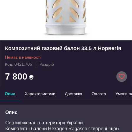
Композитний газовий балон 33,5 л Норвегія
Немає в наявності
Код: 0421.705
Роздріб
7 800
₴
Опис
Характеристики
Доставка
Оплата
Умови п
Опис
Сертифіковані на території України.
Композитні балони Hexagon Ragasco створені, щоб