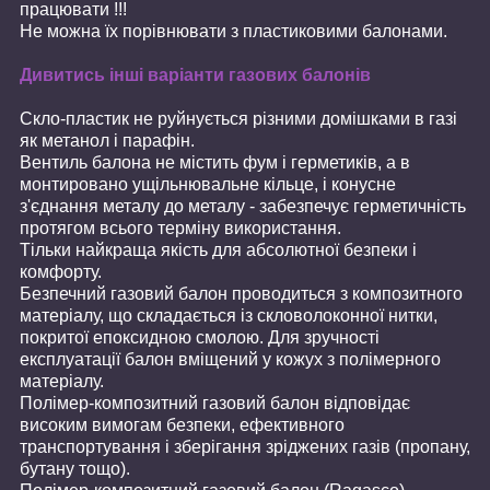
працювати !!!
Не можна їх порівнювати з пластиковими балонами.
Дивитись інші варіанти газових балонів
Скло-пластик не руйнується різними домішками в газі
як метанол і парафін.
Вентиль балона не містить фум і герметиків, а в
монтировано ущільнювальне кільце, і конусне
з'єднання металу до металу - забезпечує герметичність
протягом всього терміну використання.
Тільки найкраща якість для абсолютної безпеки і
комфорту.
Безпечний газовий балон проводиться з композитного
матеріалу, що складається із скловолоконної нитки,
покритої епоксидною смолою. Для зручності
експлуатації балон вміщений у кожух з полімерного
матеріалу.
Полімер-композитний газовий балон відповідає
високим вимогам безпеки, ефективного
транспортування і зберігання зріджених газів (пропану,
бутану тощо).