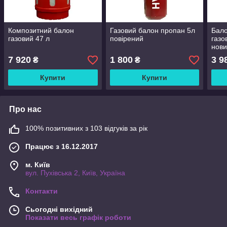
Композитний балон
Газовий балон пропан 5л
Бал
газовий 47 л
повірений
газо
нов
7 920
1 800
3 9
₴
₴
Купити
Купити
Про нас
100% позитивних з 103 відгуків за рік
Працює з 16.12.2017
м. Київ
вул. Пухівська 2, Київ, Україна
Контакти
Сьогодні вихідний
Показати весь графік роботи