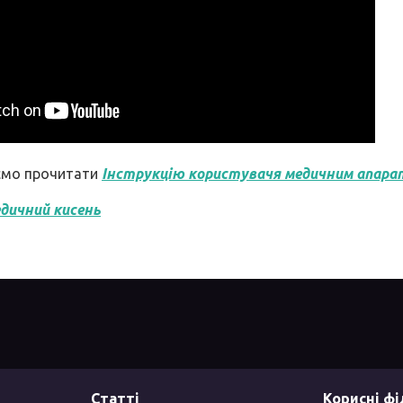
ємо прочитати
Інструкцію користувач
я медичним апара
дичний кисень
Статті
Корисні ф