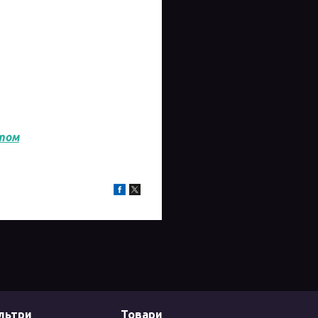
том
ільтри
Товари