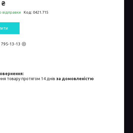
 ₴
о відправки
Код:
0421.715
пити
) 795-13-13
ня товару протягом 14 днів
за домовленістю