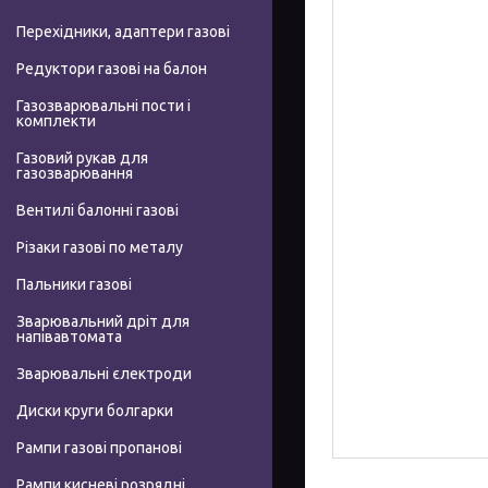
Перехідники, адаптери газові
Редуктори газові на балон
Газозварювальні пости і
комплекти
Газовий рукав для
газозварювання
Вентилі балонні газові
Різаки газові по металу
Пальники газові
Зварювальний дріт для
напівавтомата
Зварювальні єлектроди
Диски круги болгарки
Рампи газові пропанові
Рампи кисневі розрядні