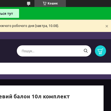
Кошик
жчого робочого дня (завтра, 10.08).
евий балон 10л комплект