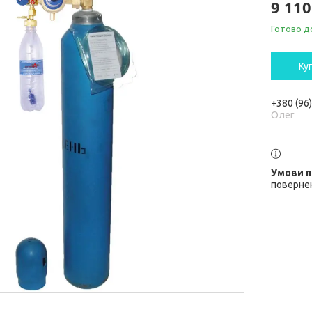
9 110
Готово д
Ку
+380 (96
Олег
повернен