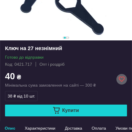
Ключ на 27 незнімний
Готово до відправки
Код: 0421.717
Опт і роздріб
40
₴
Мінімальна сума замовлення на сайті — 300 ₴
38 ₴
від 10 шт.
Купити
Опис
Характеристики
Доставка
Оплата
Умови п