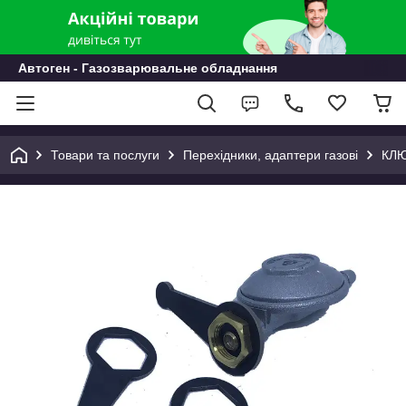
Автоген - Газозварювальне обладнання
Товари та послуги
Перехідники, адаптери газові
КЛЮ