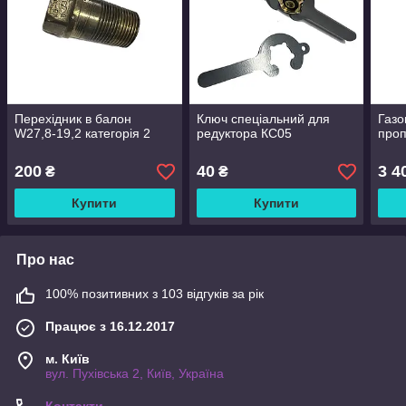
Перехідник в балон
Ключ спеціальний для
Газо
W27,8-19,2 категорія 2
редуктора КС05
проп
200
40
3 4
₴
₴
Купити
Купити
Про нас
100% позитивних з 103 відгуків за рік
Працює з 16.12.2017
м. Київ
вул. Пухівська 2, Київ, Україна