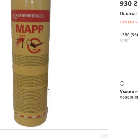
930 ₴
Показат
Немає в н
+380 (96
Олег
повернен