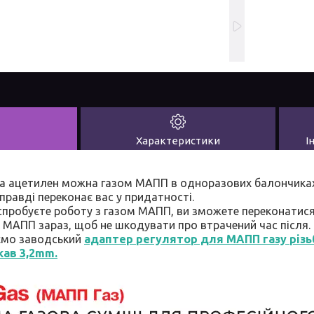
Характеристики
І
а ацетилен можна газом МАПП в одноразових балончиках 
равді переконає вас у придатності.
спробуєте роботу з газом МАПП, ви зможете переконатися
МАПП зараз, щоб не шкодувати про втрачений час після.
ємо заводський
адаптер регулятор для МАПП газу різь
кав 3,2mm.