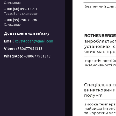
Олександр
+380 (68) 895-13-13
Тарас Володимирович
+380 (99) 790-70-96
Олександр
tovavtogen@gmail.com
+380677951313
+380677951313