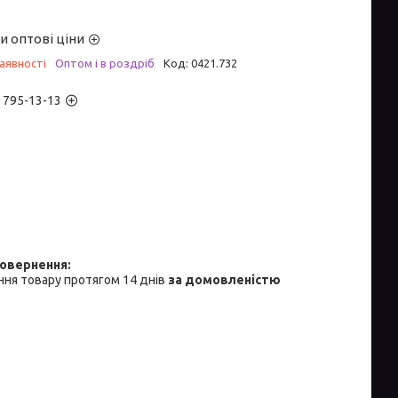
и оптові ціни
аявності
Оптом і в роздріб
Код:
0421.732
) 795-13-13
ня товару протягом 14 днів
за домовленістю