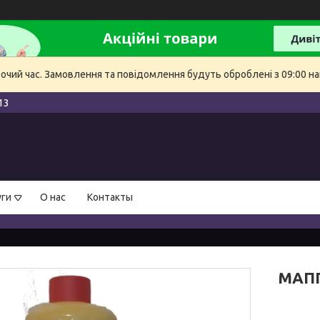
бочий час. Замовлення та повідомлення будуть оброблені з 09:00 на
13
уги
О нас
Контакты
МАПП