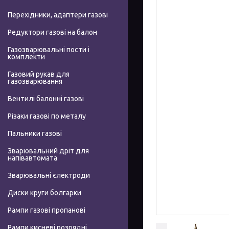
Перехідники, адаптери газові
Редуктори газові на балон
Газозварювальні пости і
комплекти
Газовий рукав для
газозварювання
Вентилі балонні газові
Різаки газові по металу
Пальники газові
Зварювальний дріт для
напівавтомата
Зварювальні єлектроди
Диски круги болгарки
Рампи газові пропанові
Рампи кисневі розрядні