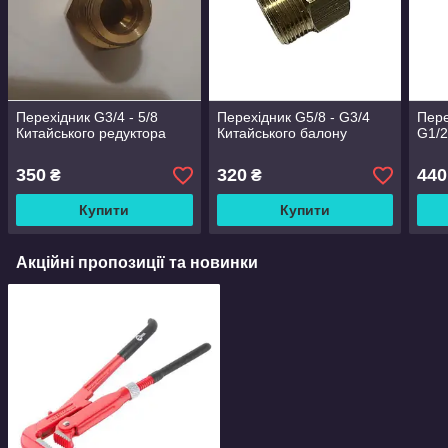
Перехідник G3/4 - 5/8
Перехідник G5/8 - G3/4
Пере
Китайського редуктора
Китайського балону
G1/2
350
320
440
₴
₴
Купити
Купити
Акційні пропозиції та новинки