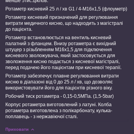
менше 5тис.ціклов.
Ротаметр кисневий 25 л / хв G1 / 4-М16х1,5 (флоуметр)
Ротаметр кисневий призначений для регулювання
витрати медичного кисню, що надходить з магістралі
до пацієнта.
Ротаметр встановлюється на вентиль кисневий
палатний з фланцем. Внизу ротаметра є вихідний
штуцер з різьбленням М16х1,5 для підключення
кисневого зволожувача, який застосовується для
зволоження кисню подається з кисневої магістралі,
перед подачею його пацієнтам при кисневої терапії.
Ротаметр забезпечує плавне регулювання витрати
кисню в діапазоні від 0 до 25 л / хв, що дозволяє
використовувати його для пацієнтів різного віку.
Робочий тиск ротаметра - 0,15-0,5МПа. (1,5-5bar)
Корпус ротаметра виготовлений з латуні. Колба
ротаметра виготовлена з полікарбонату, кулька-
поплавець - з нержавіючої сталі.
Приховати