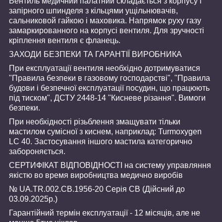
Вентиль медичний палатний складається з корпусу і
запірного шпинделя з кільцями ущільнювачів,
сальниковой гайкою і маховика. Напрямок руху газу
замаркированного на корпусі вентиля. Для зручності
кріплення вентиля є фланець.
ЗАХОДИ БЕЗПЕКИ ТА ГАРАНТІЇ ВИРОБНИКА
При експлуатації вентиля необхідно дотримуватися
"Правила безпеки в газовому господарстві", "Правила
будови і безпечної експлуатації посудин, що працюють
під тиском", ДСТУ 2448-14 "Кисневе різання". Вимоги
безпеки.
При необхідності різьблення змащувати тільки
мастилом сумісної з киснем, наприклад: Turmoxygen
LC 40. Застосування іншого мастила категорично
забороняється.
СЕРТИФІКАТ ВІДПОВІДНОСТІ на систему управляння
якістю во время виробництва медично виробів
№ UA.TR.002.CB.1956-20 Серія СВ (Дійсний до
03.09.2025р.)
Гарантійний термін експлуатації - 12 місяців, але не