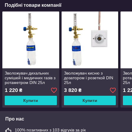
Подібні товари компанії
Зволожувач дихальних
Зволожувач кисню з
Звол
сумішей і медичних газів з
дозатором і розеткой DIN
рота
ротаметром DIN 25л
25л
25л
1 220
3 820
1 2
₴
₴
Купити
Купити
Про нас
100% позитивних з 103 відгуків за рік