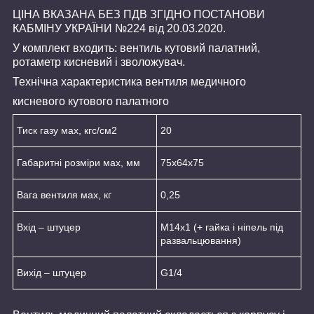
ЦІНА ВКАЗАНА БЕЗ ПДВ ЗГІДНО ПОСТАНОВИ
КАБМІНУ УКРАЇНИ №224 від 20.03.2020.
У комплект входить: вентиль кутовий палатний,
ротаметр кисневий і зволожувач.
Технічна характеристика вентиля медичного
кисневого кутового палатного
Тиск газу мах, кгс/см2
20
Габаритні розміри мах, мм
75x64x75
Вага вентиля мах, кг
0,25
Вхід – штуцер
М14x1 (+ гайка і ніпель під
развальцювання)
Вихід – штуцер
G1/4