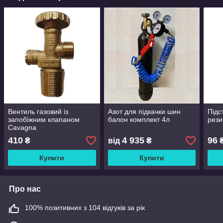
Вентиль газовий із
Азот для підкачки шин
Підс
запобіжним клапаном
балон комплект 4л
рези
Cavagna
410
4 935
96
₴
від
₴
Купити
Купити
Про нас
100% позитивних з 104 відгуків за рік