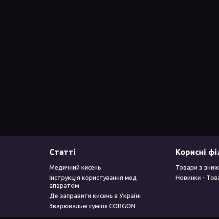
Статті
Корисні ф
Медичний кисень
Товари з зниж
Інструкція користування мед
Новинки - Тов
апаратом
Де заправити кисень в Україні
Зварювальні суміші CORGON