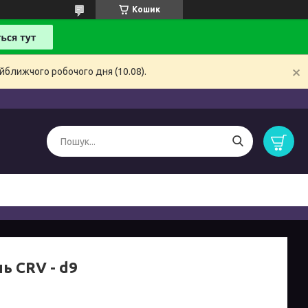
Кошик
йближчого робочого дня (10.08).
ь CRV - d9