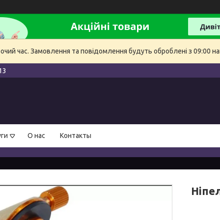
бочий час. Замовлення та повідомлення будуть оброблені з 09:00 на
13
уги
О нас
Контакты
Ніпел