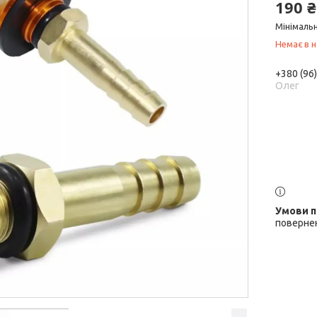
190 ₴
Мінімальн
Немає в н
+380 (96
Олег
повернен