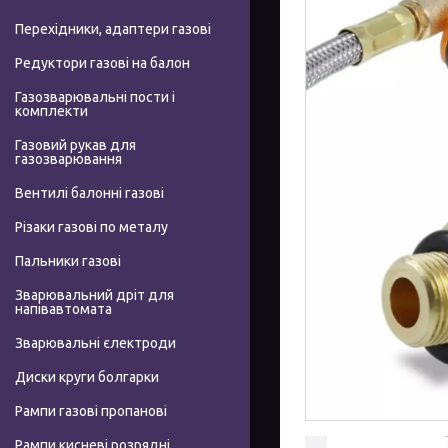
Перехідники, адаптери газові
Редуктори газові на балон
Газозварювальні пости і
комплекти
Газовий рукав для
газозварювання
Вентилі балонні газові
Різаки газові по металу
Пальники газові
Зварювальний дріт для
напівавтомата
Зварювальні єлектроди
Диски круги болгарки
Рампи газові пропанові
Рампи кисневі розрядні