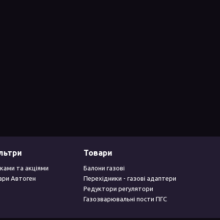
ільтри
Товари
ками та акціями
Балони газові
ари Автоген
Перехідники - газові адаптери
Редуктори регулятори
Газозварювальні пости ПГС