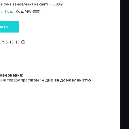
а сума замовлення на сайті — 300 ₴
ті 1 од.
Код:
MW-0001
пити
) 795-13-13
ня товару протягом 14 днів
за домовленістю