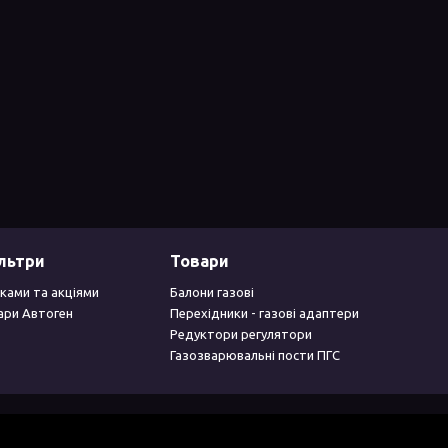
ільтри
Товари
ками та акціями
Балони газові
ари Автоген
Перехідники - газові адаптери
Редуктори регулятори
Газозварювальні пости ПГС