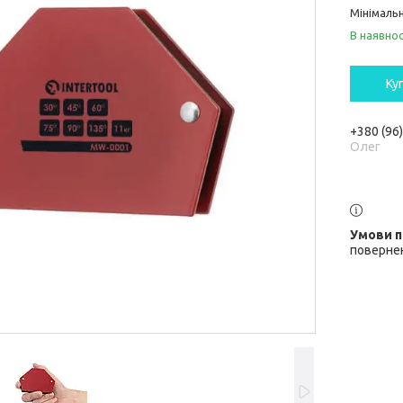
Мінімальн
В наявнос
Ку
+380 (96
Олег
повернен