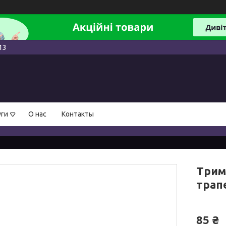
13
уги
О нас
Контакты
Трим
трап
85 ₴