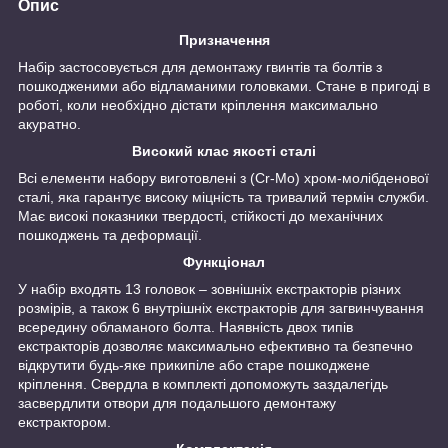
Опис
Призначення
Набір застосовується для демонтажу гвинтів та болтів з
пошкодженими або відламаними головками. Стане в пригоді в
роботі, коли необхідно дістати кріплення максимально
акуратно.
Високий клас якості сталі
Всі елементи набору виготовлені з (Cr-Mo) хром-молібденової
сталі, яка гарантує високу міцність та тривалий термін служби.
Має високі показники твердості, стійкості до механічних
пошкоджень та деформації.
Функціонал
У набір входять 13 головок – зовнішніх екстракторів різних
розмірів, а також 6 внутрішніх екстракторів для загвинчування
всередину обламаного болта. Наявність двох типів
екстракторів дозволяє максимально ефективно та безпечно
відкрутити будь-яке прикипіле або старе пошкоджене
кріплення. Свердла в комплекті допоможуть заздалегідь
засвердлити отвори для подальшого демонтажу
екстрактором.