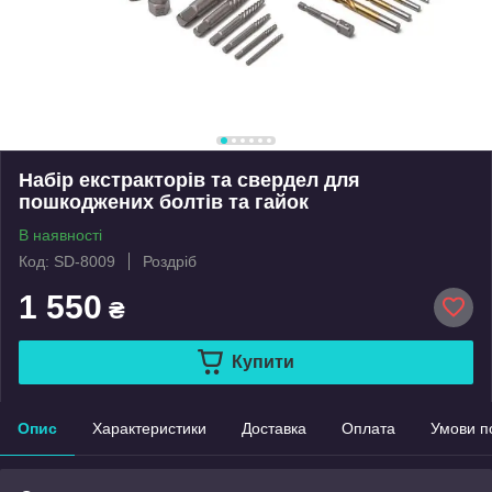
Набір екстракторів та свердел для
пошкоджених болтів та гайок
В наявності
Код: SD-8009
Роздріб
1 550
₴
Купити
Опис
Характеристики
Доставка
Оплата
Умови п