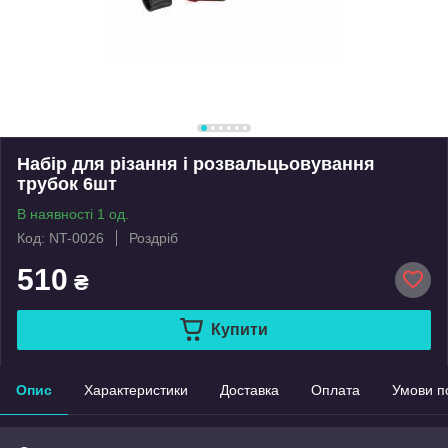
Набір для різання і розвальцьовування
трубок 6шт
В наявності 1 од.
Код: NT-0026
Роздріб
510
₴
Купити
Опис
Характеристики
Доставка
Оплата
Умови п