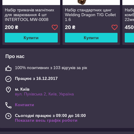
Набір тримачів магнітних
Набір стандартних цанг
Набі
для зварювання 4 шт
Welding Dragon TIG Collet
комб
INTERTOOL MW-0008
1.6
22м
200
20
450
₴
₴
Купити
Купити
Про нас
100% позитивних з 103 відгуків за рік
Працює з 16.12.2017
м. Київ
вул. Пухівська 2, Київ, Україна
Контакти
Сьогодні працює з 09:00 до 16:00
Показати весь графік роботи