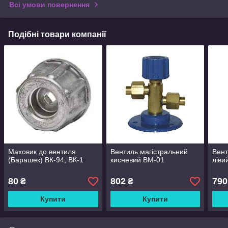
Всі умови повернення
Подібні товари компанії
Маховик до вентиля
Вентиль магістральний
Вен
(Барашек) ВК-94, ВК-1
кисневий ВМ-01
ліви
80
802
790
₴
₴
Купити
Купити