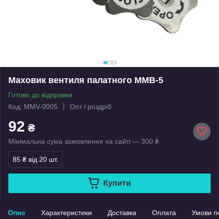
Маховик вентиля палатного ММВ-5
Готово до відправки
Код: MMV-0005
Опт і роздріб
92
₴
Мінімальна сума замовлення на сайті — 300 ₴
85 ₴
від 20 шт.
Купити
Опис
Характеристики
Доставка
Оплата
Умови п