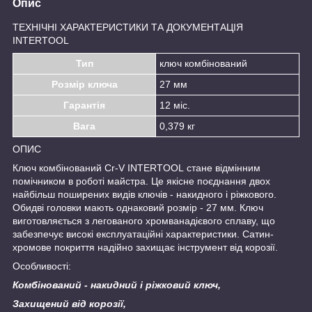
Опис
ТЕХНІЧНІ ХАРАКТЕРИСТИКИ ТА ДОКУМЕНТАЦІЯ
INTERTOOL
Тип
ключ комбінований
Розмір ключа
27 мм
Гарантія
12 міс.
Вага
0,379 кг
ОПИС
Ключ комбінований Cr-V INTERTOOL стане відмінним
помічником в роботі майстра. Це якісне поєднання двох
найбільш поширених видів ключів - накидного і ріжкового.
Обидві головки мають однаковий розмір - 27 мм. Ключ
виготовляється з легованого хромванадієвого сплаву, що
забезпечує високі експлуатаційні характеристики. Сатин-
хромове покриття надійно захищає інструмент від корозії.
Особливості:
Комбінований - накидний і ріжковий ключ,
Захищений від корозії,