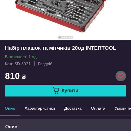
Набір плашок та мітчиків 20од INTERTOOL
В наявності 1 од.
Код: SD-8021
Роздріб
810
₴
Купити
Опис
Характеристики
Доставка
Оплата
Умови п
Опис