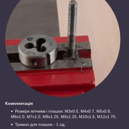
Комплектація
Розміри мітчиків і плашок: М3x0.5, М4x0.7, М5x0.8,
М6x1.0, М7x1.0, М8x1.25, М9x1.25, М10x1.5, М12x1.75;
Тримач для плашок - 1 од;