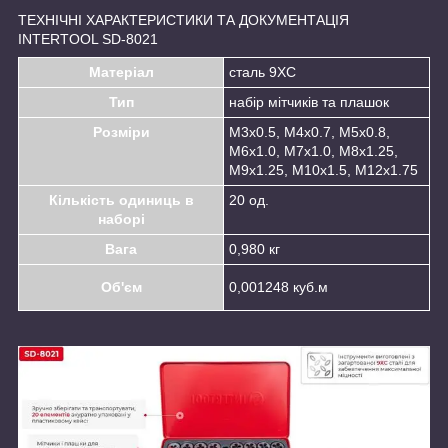
ТЕХНІЧНІ ХАРАКТЕРИСТИКИ ТА ДОКУМЕНТАЦІЯ
INTERTOOL SD-8021
Матеріал
сталь 9XC
Тип
набір мітчиків та плашок
Розміри
М3x0.5, М4x0.7, М5x0.8,
М6x1.0, М7x1.0, М8x1.25,
М9x1.25, М10x1.5, М12x1.75
Кількість одиниць в
20 од.
наборі
Вага
0,980 кг
Об'єм
0,001248 куб.м