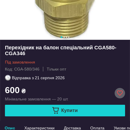
Перехідник на балон спеціальний CGA580-
CGA346
Під замовлення
Код: CGA-580/346
Тільки опт
Відправка з
21 серпня 2026
600
₴
Мінімальне замовлення — 20 шт.
Купити
Опис
Характеристики
Доставка
Оплата
Умови п